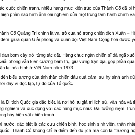
g các cuộc chiến tranh, nhiều hạng mục kiến trúc của Thành Cổ đã b
i hiện phần nào hình ảnh oai nghiêm của một trung tâm hành chính và
a Thành Cổ Quảng Trị chính là vai trò của nó trong chiến dịch Xuân –
gày đêm giữa quân Giải phóng và quân đội Việt Nam Cộng hòa được 
i đạn bom cày xới từng tấc đất. Hàng chục ngàn chiến sĩ đã ngã xu
Giải phóng vẫn kiên cường bám trụ, giữ vững trận địa, góp phần quan 
lập lại hòa bình ở Việt Nam năm 1973.
ến biểu tượng của tinh thần chiến đấu quả cảm, sự hy sinh anh dũn
ơi đây vì độc lập, tự do của Tổ quốc.
 tích Quốc gia đặc biệt, là nơi hội tụ giá trị lịch sử, văn hóa và 
rang nghiêm và xúc động với các hạng mục như: Đài tưởng niệm Tru
ng bày hiện vật chiến tranh.
i nước, đặc biệt là các cựu chiến binh, học sinh sinh viên, thân nhâ
Tổ quốc. Thành Cổ không chỉ là điểm đến du lịch mà còn là "trường h