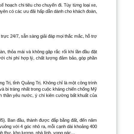
ế hoạch chi tiêu cho chuyến đi. Tùy từng loại xe,
xuyên có các ưu đãi hấp dẫn dành cho khách đoàn,
trực 24/7, sẵn sàng giải đáp mọi thắc mắc, hỗ trợ
n, thỏa mái và không gặp rắc rối khi lần đầu đặt
với chi phí hợp lý, chất lượng đảm bảo, góp phần
 Trị, tỉnh Quảng Trị. Không chỉ là một công trình
 và bi tráng nhất trong cuộc kháng chiến chống Mỹ
h thần yêu nước, ý chí kiên cường bất khuất của
05). Ban đầu, thành được đắp bằng đất, đến năm
 vuông với 4 góc nhô ra, mỗi cạnh dài khoảng 400
 thự, kho lương, nhà lính, vọng gác...