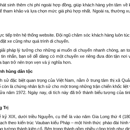
hát sinh thêm chi phí ngoài hợp đồng, giúp khách hàng yên tâm về k
 thể tham khảo và lựa chọn mức giá phù hợp nhất. Ngoài ra, thường 
ực tiếp trên hệ thống website. Đội ngũ chăm sóc khách hàng luôn túc 
 đặt xe cũng như quá trình di chuyển.
ải pháp lý tưởng cho những ai muốn di chuyển nhanh chóng, an toà
tin nhắn, bạn sẽ dễ dàng có một chuyến xe riêng đưa đón tận nơi 
 bạn trở nên trọn vẹn và ý nghĩa hơn.
Anh hùng dân tộc
ch sử đặc biệt quan trọng của Việt Nam, nằm ở trung tâm thị xã Quảng
 còn là chứng nhân lịch sử cho một trong những trận chiến khốc liệt
a năm 1972. Ngày nay, di tích này đã trở thành biểu tượng của tin
 Trị
kỷ XIX, dưới triều Nguyễn, cụ thể là vào năm Gia Long thứ 4 (18
ạch theo kiến trúc Vauban kiểu Pháp – một hình thức pháo đài hình
 tường thành kiên cố. Bên trong thành gồm nhiều công trình như dinh