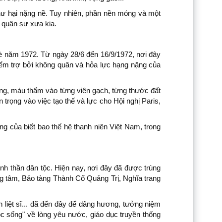
ị hư hại nặng nề. Tuy nhiên, phần nền móng và một
 quân sự xưa kia.
 Hè năm 1972. Từ ngày 28/6 đến 16/9/1972, nơi đây
yểm trợ bởi không quân và hỏa lực hạng nặng của
ống, máu thấm vào từng viên gạch, từng thước đất
trọng vào việc tạo thế và lực cho Hội nghị Paris,
g của biết bao thế hệ thanh niên Việt Nam, trong
tinh thần dân tộc. Hiện nay, nơi đây đã được trùng
ng tâm, Bảo tàng Thành Cổ Quảng Trị, Nghĩa trang
n liệt sĩ... đã đến đây để dâng hương, tưởng niệm
ọc sống" về lòng yêu nước, giáo dục truyền thống