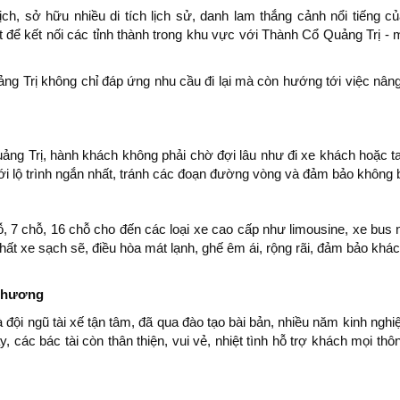
lịch, sở hữu nhiều di tích lịch sử, danh lam thắng cảnh nổi tiến
 để kết nối các tỉnh thành trong khu vực với Thành Cổ Quảng Trị - m
ng Trị không chỉ đáp ứng nhu cầu đi lại mà còn hướng tới việc nân
g Trị, hành khách không phải chờ đợi lâu như đi xe khách hoặc ta
i lộ trình ngắn nhất, tránh các đoạn đường vòng và đảm bảo không bị
 7 chỗ, 16 chỗ cho đến các loại xe cao cấp như limousine, xe bus n
thất xe sạch sẽ, điều hòa mát lạnh, ghế êm ái, rộng rãi, đảm bảo khá
 phương
 đội ngũ tài xế tận tâm, đã qua đào tạo bài bản, nhiều năm kinh ngh
ác bác tài còn thân thiện, vui vẻ, nhiệt tình hỗ trợ khách mọi thông