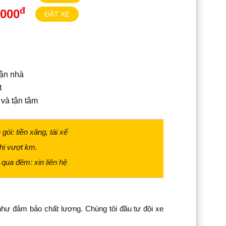
đ
.000
ĐẶT XE
tận nhà
t
h và tận tâm
gói: tiền xăng, tài xế
hi vượt km.
 qua đêm: xin liên hệ
 như đảm bảo chất lượng. Chúng tôi đầu tư đội xe