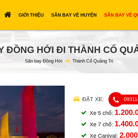
GIỚI THIỆU
SÂN BAY VỀ HUYỆN
SÂN BAY VỀ Q
Y ĐỒNG HỚI ĐI THÀNH CỔ QUẢ
Sân bay Đồng Hới
Thành Cổ Quảng Trị
ĐẶT XE:
09311
1.200.
Xe 5 chổ:
1.400.
Xe 7 chổ:
2.000
Xe Canival: