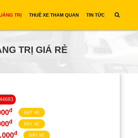
UẢNG TRỊ
THUÊ XE THAM QUAN
TIN TỨC
NG TRỊ GIÁ RẺ
44683
đ
000
ĐẶT XE
đ
000
ĐẶT XE
đ
.000
ĐẶT XE