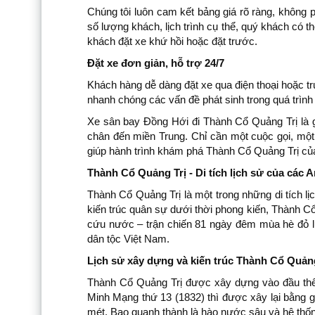
Chúng tôi luôn cam kết bảng giá rõ ràng, không p
số lượng khách, lịch trình cụ thể, quý khách có
khách đặt xe khứ hồi hoặc đặt trước.
Đặt xe đơn giản, hỗ trợ 24/7
Khách hàng dễ dàng đặt xe qua điện thoại hoặc tr
nhanh chóng các vấn đề phát sinh trong quá trình
Xe sân bay Đồng Hới đi Thành Cổ Quảng Trị là gi
chân đến miền Trung. Chỉ cần một cuộc gọi, một 
giúp hành trình khám phá Thành Cổ Quảng Trị của
Thành Cổ Quảng Trị - Di tích lịch sử của các 
Thành Cổ Quảng Trị là một trong những di tích lị
kiến trúc quân sự dưới thời phong kiến, Thành Cổ
cứu nước – trận chiến 81 ngày đêm mùa hè đỏ lử
dân tộc Việt Nam.
Lịch sử xây dựng và kiến trúc Thành Cổ Quảng
Thành Cổ Quảng Trị được xây dựng vào đầu thế 
Minh Mạng thứ 13 (1832) thì được xây lại bằng g
mét. Bao quanh thành là hào nước sâu và hệ thống