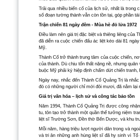
Trải qua nhiều biến cố của lịch sử, nhất là tron
số đoạn tường thành vẫn còn tồn tại, góp phần tá
Trận chiến 81 ngày đêm - Mùa hè đỏ lửa 1972
Điều làm nên giá trị đặc biệt và thiêng liêng củ
đã diễn ra cuộc chiến đấu ác liệt kéo dài 81 n
Mỹ.
Thành Cổ trở thành trung tâm của cuộc chiến, nơ
của thành. Dù chịu tổn thất nặng nề, nhưng quân 
buộc Mỹ phải ký hiệp định chấm dứt chiến tranh, 
Ngày nay, nhắc đến Thành Cổ Quảng Trị là nhắc đ
đó có những người chỉ mới đôi mươi, đã nằm lại n
Giá trị văn hóa – lịch sử và công tác bảo tồn
Năm 1994, Thành Cổ Quảng Trị được công nhận là Di
tu, tôn tạo trở thành một quần thể tưởng niệm t
liệt sĩ Trường Sơn, Đền thờ Bến Dược, và khu trư
Mỗi năm, hàng triệu lượt người dân trong và ngoà
và tri ân những anh hùng liệt sĩ đã hy sinh vì 